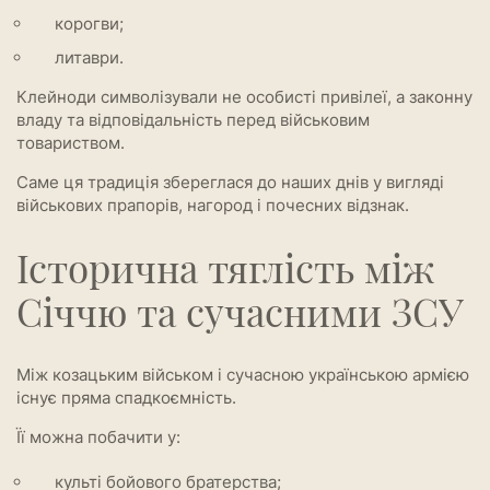
корогви;
литаври.
Клейноди символізували не особисті привілеї, а законну
владу та відповідальність перед військовим
товариством.
Саме ця традиція збереглася до наших днів у вигляді
військових прапорів, нагород і почесних відзнак.
Історична тяглість між
Січчю та сучасними ЗСУ
Між козацьким військом і сучасною українською армією
існує пряма спадкоємність.
Її можна побачити у:
культі бойового братерства;