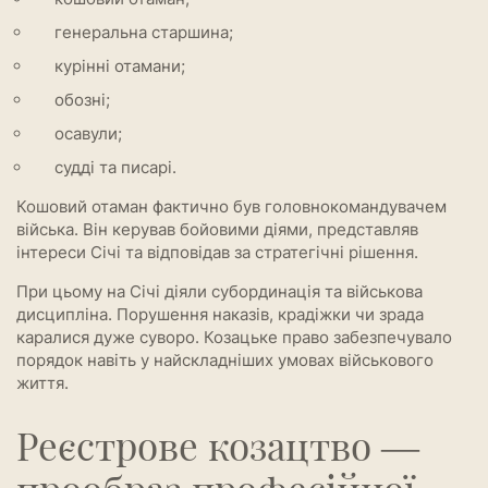
генеральна старшина;
курінні отамани;
обозні;
осавули;
судді та писарі.
Кошовий отаман фактично був головнокомандувачем
війська. Він керував бойовими діями, представляв
інтереси Січі та відповідав за стратегічні рішення.
При цьому на Січі діяли субординація та військова
дисципліна. Порушення наказів, крадіжки чи зрада
каралися дуже суворо. Козацьке право забезпечувало
порядок навіть у найскладніших умовах військового
життя.
Реєстрове козацтво —