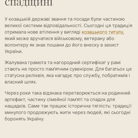
спадщині
У козацькій державі звання та посади були частиною
великої системи відповідальності. Сьогодні ця традиція
отримала нове втілення у вигляді
козацького титулу
,
який може вручатися військовому, ветерану або
волонтеру як знак пошани до його внеску в захист
України.
Жалувана грамота та нагородний сертифікат у рамі
стають не просто пам’ятним сувеніром. Для багатьох це
статусна реліквія, яка нагадує про службу, побратимів і
власний шлях.
Через роки така відзнака перетворюється на родинний
артефакт, частину сімейної пам’яті та спадок для
нащадків. Саме так працює історична тяглість: традиції
минулого продовжують жити через людей, які сьогодні
боронять Україну.