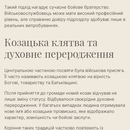
Такий підхід нагадує сучасне бойове братерство.
Військовослужбовець може мати високий професійний
рівень, але справжню довіру підрозділу здобуває лише в
реальних випробуваннях.
Козацька клятва та
духовне переродження
Центральною частиною посвяти була військова присяга.
Її часто називають козацькою клятвою на вірність
Богові, товариству та Батьківщині.
Після прийняття до громади новий козак відчував не
лише зміну статусу. Відбувалося своєрідне духовне
переродження. У багатьох випадках людина отримувала
нове ім’я або козацьке прізвисько, яке відображало
характер, зовнішність чи бойові заслуги.
Коріння таких традицій частково пов’язують із