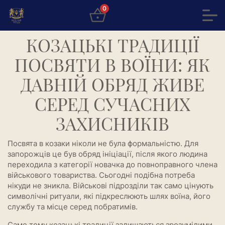
0
КОЗАЦЬКІ ТРАДИЦІЇ
ПОСВЯТИ В ВОЇНИ: ЯК
ДАВНІЙ ОБРЯД ЖИВЕ
СЕРЕД СУЧАСНИХ
ЗАХИСНИКІВ
Посвята в козаки ніколи не була формальністю. Для
запорожців це був обряд ініціації, після якого людина
переходила з категорії новачка до повноправного члена
військового товариства. Сьогодні подібна потреба
нікуди не зникла. Військові підрозділи так само цінують
символічні ритуали, які підкреслюють шлях воїна, його
службу та місце серед побратимів.
Саме тому козацькі традиції залишаються зрозумілими