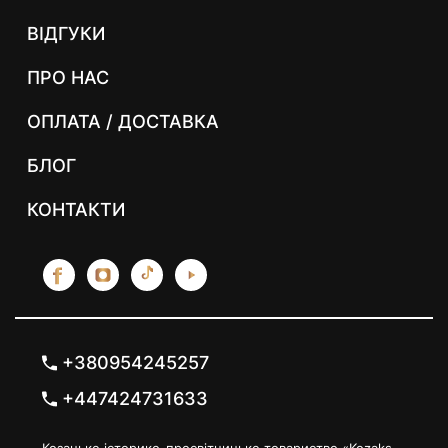
ВІДГУКИ
ПРО НАС
ОПЛАТА / ДОСТАВКА
БЛОГ
КОНТАКТИ
+380954245257
+447424731633
Козацьке історико-просвітницьке товариство «Kozaks