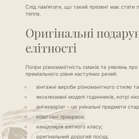
Слід пам’ятати, що такий презент має стати 
тепла.
Оригінальні подарун
елітності
Попри різноманітність смаків та уявлень пр
преміального рівня наступних речей:
вінтажні вироби різноманітного стилю та
ексклюзивні моделі годинників, котрі ні
антикваріат – це унікальні предмети ста
коштовні прикраси;
канцелярія елітного класу;
оригінальний дорогий посуд;