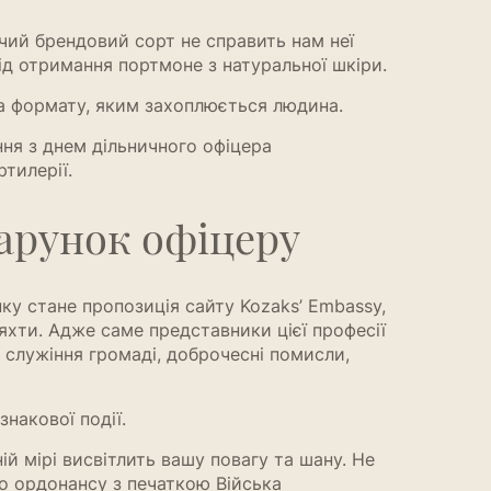
ий брендовий сорт не справить нам неї
ід отримання портмоне з натуральної шкіри.
та формату, яким захоплюється людина.
ння з днем дільничного офіцера
тилерії.
арунок офіцеру
у стане пропозиція сайту Kozaks’ Embassy,
хти. Адже саме представники цієї професії
 служіння громаді, доброчесні помисли,
накової події.
й мірі висвітлить вашу повагу та шану. Не
го ордонансу з печаткою Війська