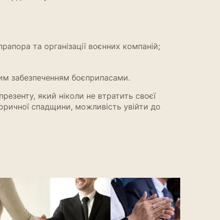
рапора та організації воєнних компаній;
ним забезпеченням боєприпасами.
езенту, який ніколи не втратить своєї
торичної спадщини, можливість увійти до