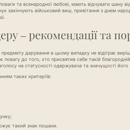
поваги та всенародної любові, мають відчувати шану ві
нук закінчують військовий виш, привітання з днем нар
ці.
еру – рекомендації та по
 предмету дарування в цьому випадку не відіграє виріш
повагу до того, хто присвятив себе такій благородній с
аголосу на статусності одержувача та значущості його 
нням таких критеріїв:
унку;
ержує такий знак пошани.