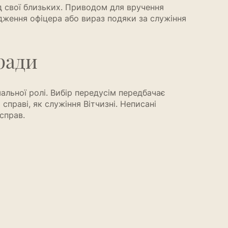
д свої близьких. Приводом для вручення
одження офіцера або вираз подяки за служіння
ради
альної ролі. Вибір передусім передбачає
праві, як служіння Вітчизні. Неписані
справ.