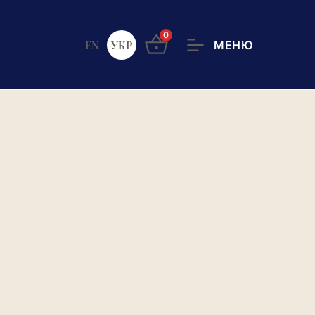
0
EN
УКР