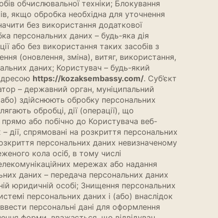
бів обчислювальної техніки; Блокування
в, якщо обробка необхідна для уточнення
значити без використання додаткової
ка персональних даних – будь-яка дія
ції або без використання таких засобів з
ння (оновлення, зміна), витяг, використання,
нальних даних; Користувач – будь-який
 адресою
https://kozaksembassy.com/
. Суб’єкт
ратор – державний орган, муніципальний
 (або) здійснюють обробку персональних
гають обробці, дії (операції), що
 прямо або побічно до Користувача веб-
– дії, спрямовані на розкриття персональних
 розкриття персональних даних невизначеному
еного кола осіб, в тому числі
телекомунікаційних мережах або надання
ьних даних – передача персональних даних
мній юридичній особі; Знищення персональних
истемі персональних даних і (або) внаслідок
 ввести персональні дані для оформлення
нення форми, вважається, що відвідувач