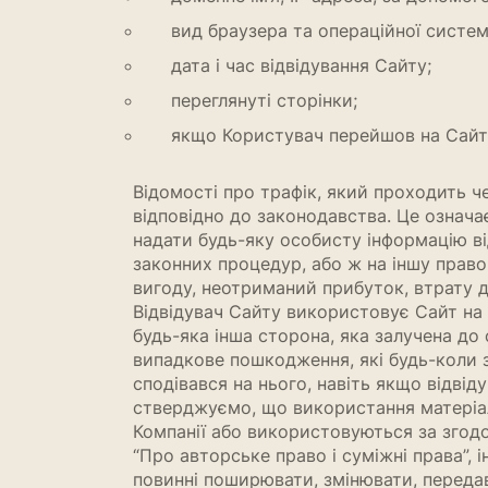
вид браузера та операційної систем
дата і час відвідування Сайту;
переглянуті сторінки;
якщо Користувач перейшов на Сайт п
Відомості про трафік, який проходить ч
відповідно до законодавства. Це означ
надати будь-яку особисту інформацію ві
законних процедур, або ж на іншу право
вигоду, неотриманий прибуток, втрату да
Відвідувач Сайту використовує Сайт на й
будь-яка інша сторона, яка залучена до
випадкове пошкодження, які будь-коли з
сподівався на нього, навіть якщо відві
стверджуємо, що використання матеріалу
Компанії або використовуються за згод
“Про авторське право і суміжні права”,
повинні поширювати, змінювати, переда