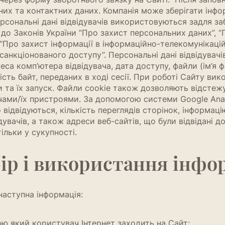
их та контактних даних. Компанія може зберігати інфор
Персональні дані відвідувачів використовуються задля з
 до Законів України “Про захист персональних даних”, “
 “Про захист інформації в інформаційно-телекомунікаці
санкціонованого доступу”. Персональні дані відвідувачі
еса комп’ютера відвідувача, дата доступу, файли (ім’я фа
кість байт, переданих в ході сесії. При роботі Сайту ви
 та їх запуск. Файли cookie також дозволяють відстеж
чами/їх пристроями. За допомогою системи Google Anal
о відвідуються, кількість переглядів сторінок, інформац
увачів, а також адреси веб-сайтів, що були відвідані до
ільки у сукупності.
р і використання інфо
наступна інформація:
ою який користувач Інтернет заходить на Сайт;