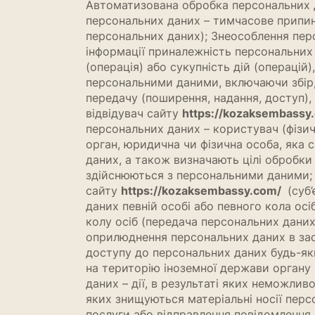
Автоматизована обробка персональних д
персональних даних – тимчасове припин
персональних даних); Знеособлення перс
інформації приналежність персональних 
(операція) або сукупність дій (операцій
персональними даними, включаючи збір, з
передачу (поширення, надання, доступ),
відвідувач сайту
https://kozaksembassy
персональних даних – користувач (фізич
орган, юридична чи фізична особа, яка 
даних, а також визначають цілі обробки 
здійснюються з персональними даними; П
сайту
https://kozaksembassy.com/
(суб’
даних певній особі або певного кола ос
колу осіб (передача персональних дани
оприлюднення персональних даних в зас
доступу до персональних даних будь-як
на територію іноземної держави органу 
даних – дії, в результаті яких неможлив
яких знищуються матеріальні носії пер
послуги або відправлення повідомлення 