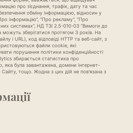
мацію про з’єднання, трафік, дату та час
абезпечення обміну інформацією, відносин у
Про інформацію”, “Про рекламу”, “Про
йних системах”, НД ТЗІ 2.5-010-03 “Вимоги до
в можуть зберігатися протягом 3 років. На
йлу і URL), код відповіді HTTP та веб-сайт, з
користовуються файли cookie, які
увати порушення політики конфіденційності
ytics збирається статистика про
ію, яка була завантажена, домени інтернет-
 Сайту, тощо. Жодна з цих дій не пов’язана з
рмації