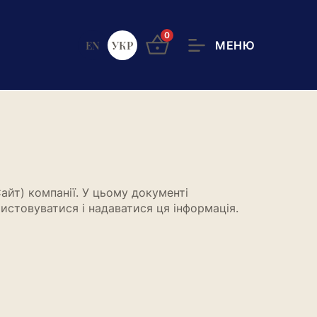
0
EN
УКР
Сайт) компанії. У цьому документі
ристовуватися і надаватися ця інформація.