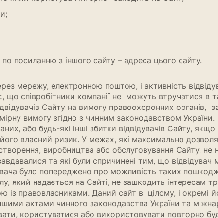
и;
о посиланню з іншого сайту – адреса цього сайту.
ерез мережу, електронною поштою, і активність відвідув
ає, що співробітники компанії не можуть втручатися в
двідувачів Сайту на вимогу правоохоронних органів, з
мірну вимогу згідно з чинним законодавством України.
них, або будь-які інші збитки відвідувачів Сайту, якщо
ого власний ризик. У межах, які максимально дозволяє з
 створення, виробництва або обслуговування Сайту, не н
авдавалися та які були спричинені тим, що відвідувач 
дувача було попереджено про можливість таких пошкодж
, який надається на Сайті, не зашкодить інтересам трет
ою із правовласниками. Даний сайт в цілому, і окремі
 іншими актами чинного законодавства України та міжн
вати, користуватися або використовувати повторно буд