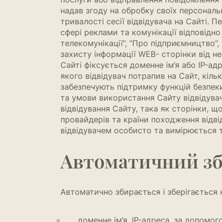
надав згоду на обробку своїх персональн
тривалості сесії відвідувача на Сайті. 
сфері реклами та комунікації відповідно
телекомунікації”, “Про підприємництво”,
захисту інформації WEB- сторінки від не
Сайті фіксується доменне ім’я або IP-адр
якого відвідувач потрапив на Сайт, кіль
забезпечують підтримку функцій безпеки
та умови використання Сайту відвідува
відвідування Сайту, така як сторінки, щ
провайдерів та країни походження відвід
відвідувачем особисто та вимірюється т
Автоматичний збі
Автоматично збирається і зберігається 
доменне ім’я, IP-адреса, за допомог