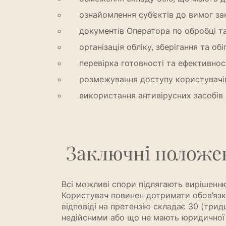
ознайомлення суб’єктів до вимог за
документів Оператора по обробці та
організація обліку, зберігання та обіг
перевірка готовності та ефективност
розмежування доступу користувачів 
використання антивірусних засобів 
Заключні положе
Всі можливі спори підлягають вирішенню
Користувач повинен дотримати обов’язк
відповіді на претензію складає 30 (три
недійсними або що не мають юридичної с