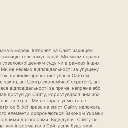
ача в мережі Інтернет на Сайті захищені
 таємницю телекомунікацій. Ми маємо право
а ухвалою/рішенням суду чи в рамках інших
 Ми не несемо відповідальності за упущену
 такі виникли при користуванні Сайтом.
акон, ані Центр економічної стратегії, ані
есе відповідальності за пряме, непряме або
мав доступ до Сайту, користувався ним або
ень та втрат. Ми не гарантуємо та не
іх осіб. Усі права на зміст Сайту належать
 його елементи охороняються Законом України
ародними договорами. Відвідувачі Сайту не
ь-яку інформацію з Сайту для будь-якої