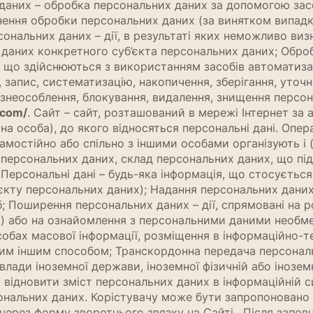
аних – обробка персональних даних за допомогою засо
ення обробки персональних даних (за винятком випадкі
ональних даних – дії, в результаті яких неможливо ви
даних конкретного суб’єкта персональних даних; Оброб
), що здійснюються з використанням засобів автоматиза
апис, систематизацію, накопичення, зберігання, уточне
 знеособлення, блокування, видалення, знищення персо
.com/
. Сайт – сайт, розташований в мережі Інтернет за
на особа), до якого відносяться персональні дані. Опе
самостійно або спільно з іншими особами організують і
персональних даних, склад персональних даних, що підля
ерсональні дані – будь-яка інформація, що стосується
єкту персональних даних); Надання персональних даних 
іб; Поширення персональних даних – дії, спрямовані на
х) або на ознайомлення з персональними даними необмеж
обах масової інформації, розміщення в інформаційно-
им іншим способом; Транскордонна передача персонал
влади іноземної держави, іноземної фізичній або інозе
о відновити зміст персональних даних в інформаційній с
сональних даних. Корістувачу може бути запропоновано
через форму зворотнього звязку на Сайті. Після запов